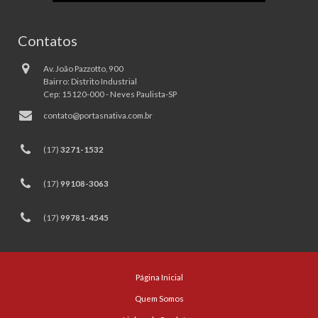
Contatos
Av. João Pazzotto, 900
Bairro: Distrito Industrial
Cep: 15120-000 - Neves Paulista-SP
contato@portasnativa.com.br
(17)
3271-1532
(17)
99108-3063
(17)
99781-4545
Página Inicial
Quem Somos