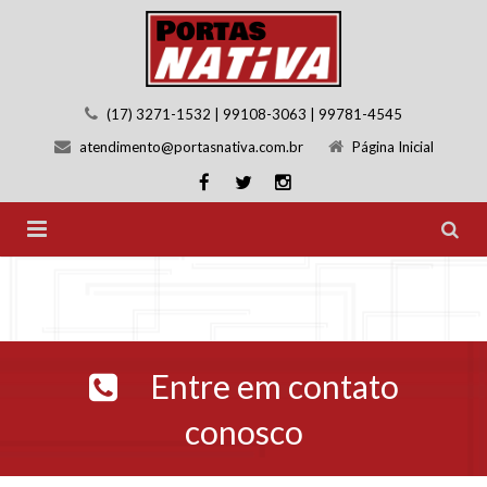
(17) 3271-1532 | 99108-3063 | 99781-4545
atendimento@portasnativa.com.br
Página Inicial
Página Inicial
Quem Somos
Entre em contato
Linhas de Produtos
conosco
Galeria de Imagens
Atendimento